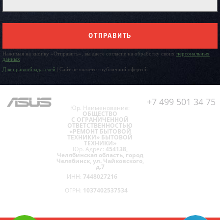
ОТПРАВИТЬ
Нажимая на кнопку «Отправить», вы даете согласие на обработку своих
персональных
данных
Для правообладателей
| Сайт не является публичной офертой.
+7 499 501 34 75
Юр. Наименование:
ОБЩЕСТВО
С ОГРАНИЧЕННОЙ
ОТВЕТСТВЕННОСТЬЮ
«РЕМОНТ БЫТОВОЙ
ТЕХНИКИ» БЫТОВОЙ
ТЕХНИКИ»
Юр. Адрес:
454138,
Челябинская область, город
Челябинск, ул. Чайковского,
д.7
ИНН:
7448027216
ОГРН:
1037402537534