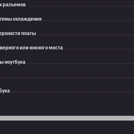
их разъемов
стемы охлаждения
ерхности платы
еверного или южного моста
ы ноутбука
бука