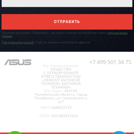
ОТПРАВИТЬ
Нажимая на кнопку «Отправить», вы даете согласие на обработку своих
персональных
данных
Для правообладателей
| Сайт не является публичной офертой.
+7 499 501 34 75
Юр. Наименование:
ОБЩЕСТВО
С ОГРАНИЧЕННОЙ
ОТВЕТСТВЕННОСТЬЮ
«РЕМОНТ БЫТОВОЙ
ТЕХНИКИ» БЫТОВОЙ
ТЕХНИКИ»
Юр. Адрес:
454138,
Челябинская область, город
Челябинск, ул. Чайковского,
д.7
ИНН:
7448027216
ОГРН:
1037402537534