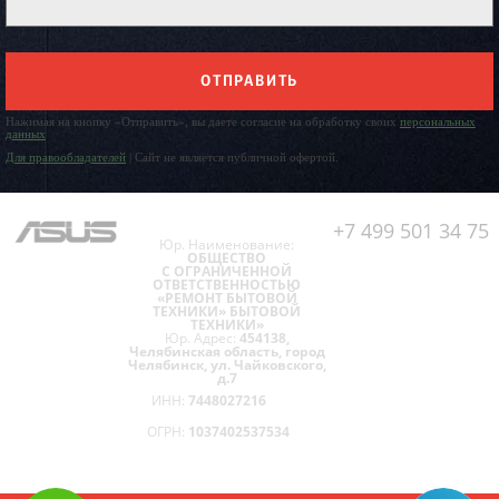
ОТПРАВИТЬ
Нажимая на кнопку «Отправить», вы даете согласие на обработку своих
персональных
данных
Для правообладателей
| Сайт не является публичной офертой.
+7 499 501 34 75
Юр. Наименование:
ОБЩЕСТВО
С ОГРАНИЧЕННОЙ
ОТВЕТСТВЕННОСТЬЮ
«РЕМОНТ БЫТОВОЙ
ТЕХНИКИ» БЫТОВОЙ
ТЕХНИКИ»
Юр. Адрес:
454138,
Челябинская область, город
Челябинск, ул. Чайковского,
д.7
ИНН:
7448027216
ОГРН:
1037402537534