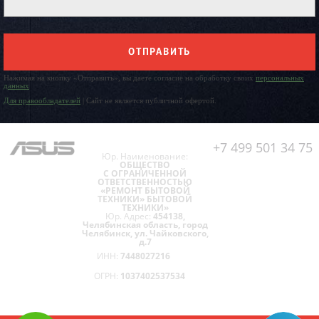
ОТПРАВИТЬ
Нажимая на кнопку «Отправить», вы даете согласие на обработку своих
персональных
данных
Для правообладателей
| Сайт не является публичной офертой.
+7 499 501 34 75
Юр. Наименование:
ОБЩЕСТВО
С ОГРАНИЧЕННОЙ
ОТВЕТСТВЕННОСТЬЮ
«РЕМОНТ БЫТОВОЙ
ТЕХНИКИ» БЫТОВОЙ
ТЕХНИКИ»
Юр. Адрес:
454138,
Челябинская область, город
Челябинск, ул. Чайковского,
д.7
ИНН:
7448027216
ОГРН:
1037402537534