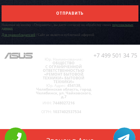
ОТПРАВИТЬ
Нажимая на кнопку «Отправить», вы даете согласие на обработку своих
персональных
данных
Для правообладателей
| Сайт не является публичной офертой.
+7 499 501 34 75
Юр. Наименование:
ОБЩЕСТВО
С ОГРАНИЧЕННОЙ
ОТВЕТСТВЕННОСТЬЮ
«РЕМОНТ БЫТОВОЙ
ТЕХНИКИ» БЫТОВОЙ
ТЕХНИКИ»
Юр. Адрес:
454138,
Челябинская область, город
Челябинск, ул. Чайковского,
д.7
ИНН:
7448027216
ОГРН:
1037402537534