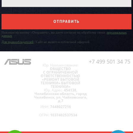
ОТПРАВИТЬ
Нажимая на кнопку «Отправить», вы даете согласие на обработку своих
персональных
данных
Для правообладателей
| Сайт не является публичной офертой.
+7 499 501 34 75
Юр. Наименование:
ОБЩЕСТВО
С ОГРАНИЧЕННОЙ
ОТВЕТСТВЕННОСТЬЮ
«РЕМОНТ БЫТОВОЙ
ТЕХНИКИ» БЫТОВОЙ
ТЕХНИКИ»
Юр. Адрес:
454138,
Челябинская область, город
Челябинск, ул. Чайковского,
д.7
ИНН:
7448027216
ОГРН:
1037402537534