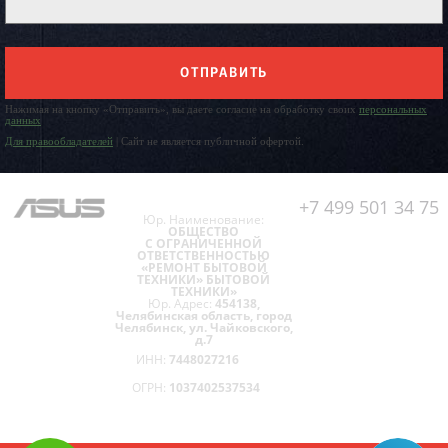
ОТПРАВИТЬ
Нажимая на кнопку «Отправить», вы даете согласие на обработку своих
персональных
данных
Для правообладателей
| Сайт не является публичной офертой.
+7 499 501 34 75
Юр. Наименование:
ОБЩЕСТВО
С ОГРАНИЧЕННОЙ
ОТВЕТСТВЕННОСТЬЮ
«РЕМОНТ БЫТОВОЙ
ТЕХНИКИ» БЫТОВОЙ
ТЕХНИКИ»
Юр. Адрес:
454138,
Челябинская область, город
Челябинск, ул. Чайковского,
д.7
ИНН:
7448027216
ОГРН:
1037402537534