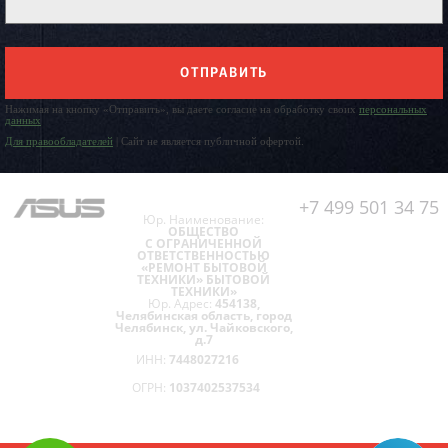
ОТПРАВИТЬ
Нажимая на кнопку «Отправить», вы даете согласие на обработку своих
персональных
данных
Для правообладателей
| Сайт не является публичной офертой.
+7 499 501 34 75
Юр. Наименование:
ОБЩЕСТВО
С ОГРАНИЧЕННОЙ
ОТВЕТСТВЕННОСТЬЮ
«РЕМОНТ БЫТОВОЙ
ТЕХНИКИ» БЫТОВОЙ
ТЕХНИКИ»
Юр. Адрес:
454138,
Челябинская область, город
Челябинск, ул. Чайковского,
д.7
ИНН:
7448027216
ОГРН:
1037402537534