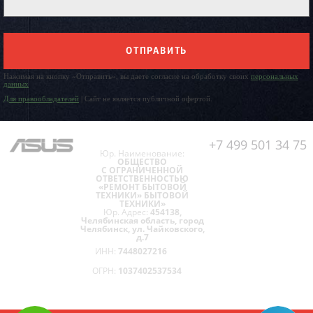
ОТПРАВИТЬ
Нажимая на кнопку «Отправить», вы даете согласие на обработку своих
персональных
данных
Для правообладателей
| Сайт не является публичной офертой.
+7 499 501 34 75
Юр. Наименование:
ОБЩЕСТВО
С ОГРАНИЧЕННОЙ
ОТВЕТСТВЕННОСТЬЮ
«РЕМОНТ БЫТОВОЙ
ТЕХНИКИ» БЫТОВОЙ
ТЕХНИКИ»
Юр. Адрес:
454138,
Челябинская область, город
Челябинск, ул. Чайковского,
д.7
ИНН:
7448027216
ОГРН:
1037402537534