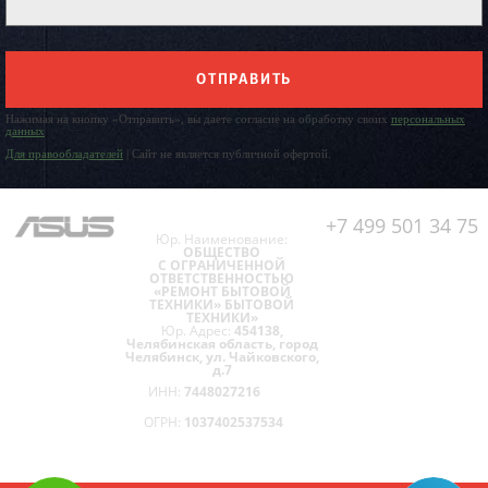
ОТПРАВИТЬ
Нажимая на кнопку «Отправить», вы даете согласие на обработку своих
персональных
данных
Для правообладателей
| Сайт не является публичной офертой.
+7 499 501 34 75
Юр. Наименование:
ОБЩЕСТВО
С ОГРАНИЧЕННОЙ
ОТВЕТСТВЕННОСТЬЮ
«РЕМОНТ БЫТОВОЙ
ТЕХНИКИ» БЫТОВОЙ
ТЕХНИКИ»
Юр. Адрес:
454138,
Челябинская область, город
Челябинск, ул. Чайковского,
д.7
ИНН:
7448027216
ОГРН:
1037402537534