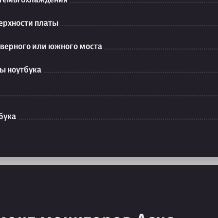
ерхности платы
еверного или южного моста
ы ноутбука
бука