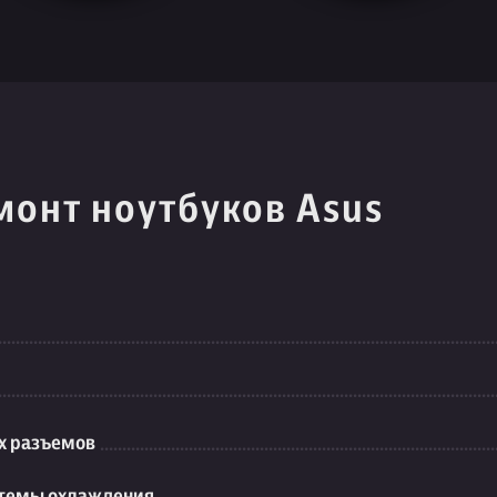
монт ноутбуков Asus
их разъемов
стемы охлаждения