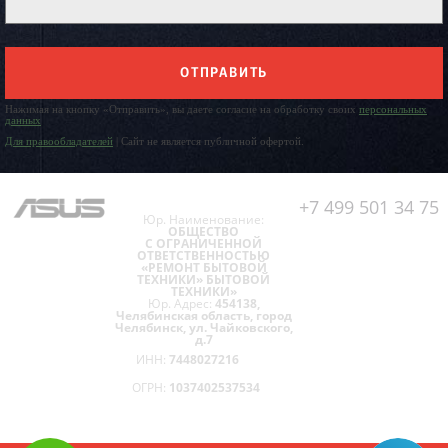
ОТПРАВИТЬ
Нажимая на кнопку «Отправить», вы даете согласие на обработку своих
персональных
данных
Для правообладателей
| Сайт не является публичной офертой.
+7 499 501 34 75
Юр. Наименование:
ОБЩЕСТВО
С ОГРАНИЧЕННОЙ
ОТВЕТСТВЕННОСТЬЮ
«РЕМОНТ БЫТОВОЙ
ТЕХНИКИ» БЫТОВОЙ
ТЕХНИКИ»
Юр. Адрес:
454138,
Челябинская область, город
Челябинск, ул. Чайковского,
д.7
ИНН:
7448027216
ОГРН:
1037402537534