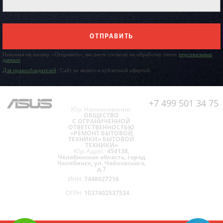
ОТПРАВИТЬ
Нажимая на кнопку «Отправить», вы даете согласие на обработку своих
персональных
данных
Для правообладателей
| Сайт не является публичной офертой.
+7 499 501 34 75
Юр. Наименование:
ОБЩЕСТВО
С ОГРАНИЧЕННОЙ
ОТВЕТСТВЕННОСТЬЮ
«РЕМОНТ БЫТОВОЙ
ТЕХНИКИ» БЫТОВОЙ
ТЕХНИКИ»
Юр. Адрес:
454138,
Челябинская область, город
Челябинск, ул. Чайковского,
д.7
ИНН:
7448027216
ОГРН:
1037402537534