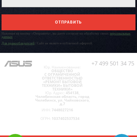
ОТПРАВИТЬ
Нажимая на кнопку «Отправить», вы даете согласие на обработку своих
персональных
данных
Для правообладателей
| Сайт не является публичной офертой.
+7 499 501 34 75
Юр. Наименование:
ОБЩЕСТВО
С ОГРАНИЧЕННОЙ
ОТВЕТСТВЕННОСТЬЮ
«РЕМОНТ БЫТОВОЙ
ТЕХНИКИ» БЫТОВОЙ
ТЕХНИКИ»
Юр. Адрес:
454138,
Челябинская область, город
Челябинск, ул. Чайковского,
д.7
ИНН:
7448027216
ОГРН:
1037402537534