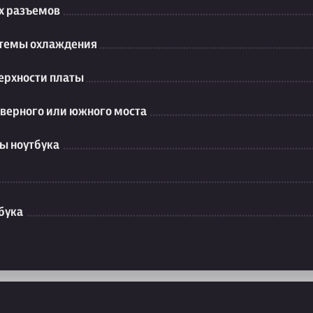
их разъемов
стемы охлаждения
ерхности платы
еверного или южного моста
ы ноутбука
бука