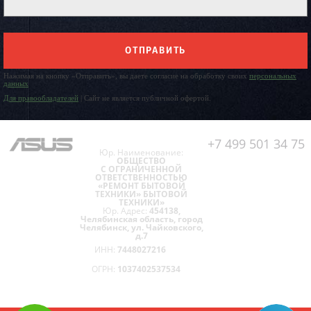
ОТПРАВИТЬ
Нажимая на кнопку «Отправить», вы даете согласие на обработку своих
персональных
данных
Для правообладателей
| Сайт не является публичной офертой.
+7 499 501 34 75
Юр. Наименование:
ОБЩЕСТВО
С ОГРАНИЧЕННОЙ
ОТВЕТСТВЕННОСТЬЮ
«РЕМОНТ БЫТОВОЙ
ТЕХНИКИ» БЫТОВОЙ
ТЕХНИКИ»
Юр. Адрес:
454138,
Челябинская область, город
Челябинск, ул. Чайковского,
д.7
ИНН:
7448027216
ОГРН:
1037402537534