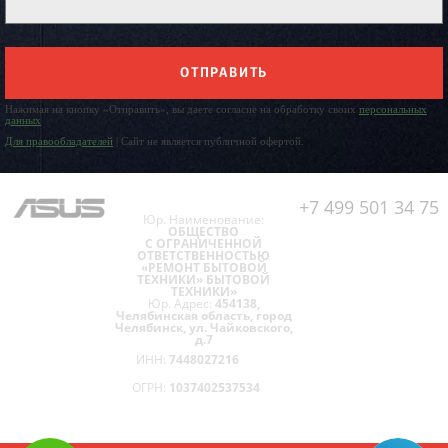
ОТПРАВИТЬ
Нажимая на кнопку «Отправить», вы даете согласие на обработку своих
персональных
данных
Для правообладателей
| Сайт не является публичной офертой.
+7 499 501 34 75
Юр. Наименование:
ОБЩЕСТВО
С ОГРАНИЧЕННОЙ
ОТВЕТСТВЕННОСТЬЮ
«РЕМОНТ БЫТОВОЙ
ТЕХНИКИ» БЫТОВОЙ
ТЕХНИКИ»
Юр. Адрес:
454138,
Челябинская область, город
Челябинск, ул. Чайковского,
д.7
ИНН:
7448027216
ОГРН:
1037402537534