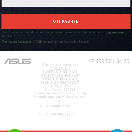
ОТПРАВИТЬ
Нажимая на кнопку «Отправить», вы даете согласие на обработку своих
персональных
данных
Для правообладателей
| Сайт не является публичной офертой.
+7 499 501 34 75
Юр. Наименование:
ОБЩЕСТВО
С ОГРАНИЧЕННОЙ
ОТВЕТСТВЕННОСТЬЮ
«РЕМОНТ БЫТОВОЙ
ТЕХНИКИ» БЫТОВОЙ
ТЕХНИКИ»
Юр. Адрес:
454138,
Челябинская область, город
Челябинск, ул. Чайковского,
д.7
ИНН:
7448027216
ОГРН:
1037402537534