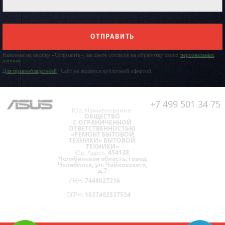
ОТПРАВИТЬ
Нажимая на кнопку «Отправить», вы даете согласие на обработку своих
персональных
данных
Для правообладателей
| Сайт не является публичной офертой.
+7 499 501 34 75
Юр. Наименование:
ОБЩЕСТВО
С ОГРАНИЧЕННОЙ
ОТВЕТСТВЕННОСТЬЮ
«РЕМОНТ БЫТОВОЙ
ТЕХНИКИ» БЫТОВОЙ
ТЕХНИКИ»
Юр. Адрес:
454138,
Челябинская область, город
Челябинск, ул. Чайковского,
д.7
ИНН:
7448027216
ОГРН:
1037402537534