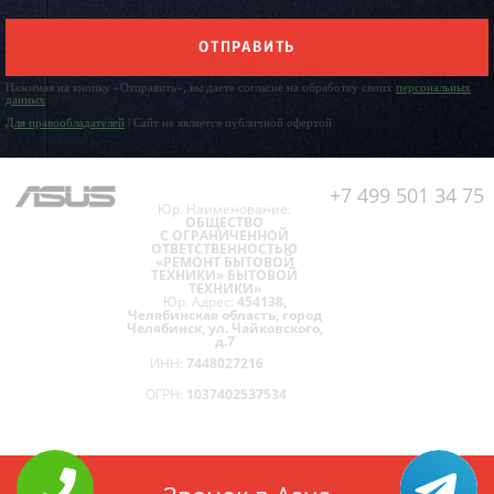
ОТПРАВИТЬ
Нажимая на кнопку «Отправить», вы даете согласие на обработку своих
персональных
данных
Для правообладателей
| Сайт не является публичной офертой.
+7 499 501 34 75
Юр. Наименование:
ОБЩЕСТВО
С ОГРАНИЧЕННОЙ
ОТВЕТСТВЕННОСТЬЮ
«РЕМОНТ БЫТОВОЙ
ТЕХНИКИ» БЫТОВОЙ
ТЕХНИКИ»
Юр. Адрес:
454138,
Челябинская область, город
Челябинск, ул. Чайковского,
д.7
ИНН:
7448027216
ОГРН:
1037402537534