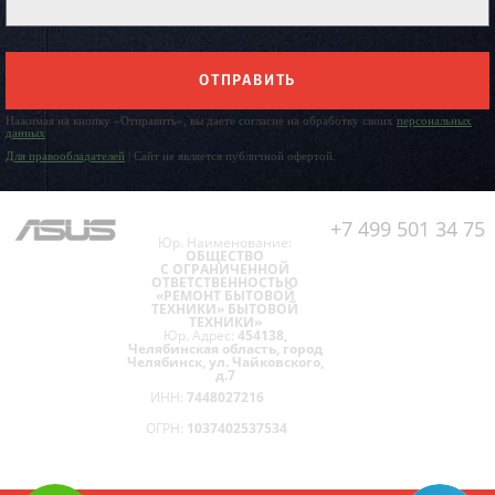
ОТПРАВИТЬ
Нажимая на кнопку «Отправить», вы даете согласие на обработку своих
персональных
данных
Для правообладателей
| Сайт не является публичной офертой.
+7 499 501 34 75
Юр. Наименование:
ОБЩЕСТВО
С ОГРАНИЧЕННОЙ
ОТВЕТСТВЕННОСТЬЮ
«РЕМОНТ БЫТОВОЙ
ТЕХНИКИ» БЫТОВОЙ
ТЕХНИКИ»
Юр. Адрес:
454138,
Челябинская область, город
Челябинск, ул. Чайковского,
д.7
ИНН:
7448027216
ОГРН:
1037402537534