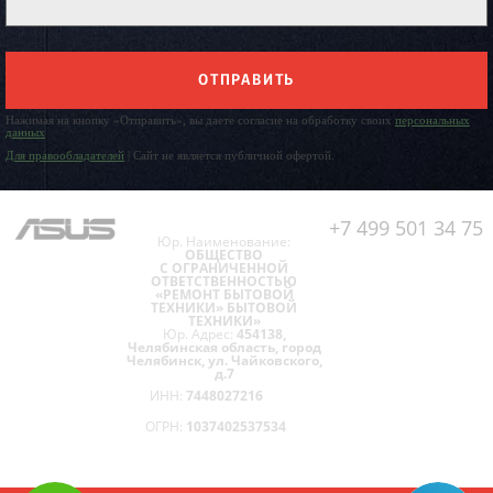
ОТПРАВИТЬ
Нажимая на кнопку «Отправить», вы даете согласие на обработку своих
персональных
данных
Для правообладателей
| Сайт не является публичной офертой.
+7 499 501 34 75
Юр. Наименование:
ОБЩЕСТВО
С ОГРАНИЧЕННОЙ
ОТВЕТСТВЕННОСТЬЮ
«РЕМОНТ БЫТОВОЙ
ТЕХНИКИ» БЫТОВОЙ
ТЕХНИКИ»
Юр. Адрес:
454138,
Челябинская область, город
Челябинск, ул. Чайковского,
д.7
ИНН:
7448027216
ОГРН:
1037402537534