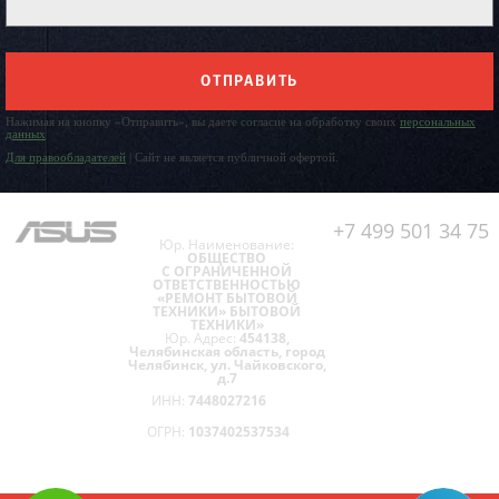
ОТПРАВИТЬ
Нажимая на кнопку «Отправить», вы даете согласие на обработку своих
персональных
данных
Для правообладателей
| Сайт не является публичной офертой.
+7 499 501 34 75
Юр. Наименование:
ОБЩЕСТВО
С ОГРАНИЧЕННОЙ
ОТВЕТСТВЕННОСТЬЮ
«РЕМОНТ БЫТОВОЙ
ТЕХНИКИ» БЫТОВОЙ
ТЕХНИКИ»
Юр. Адрес:
454138,
Челябинская область, город
Челябинск, ул. Чайковского,
д.7
ИНН:
7448027216
ОГРН:
1037402537534