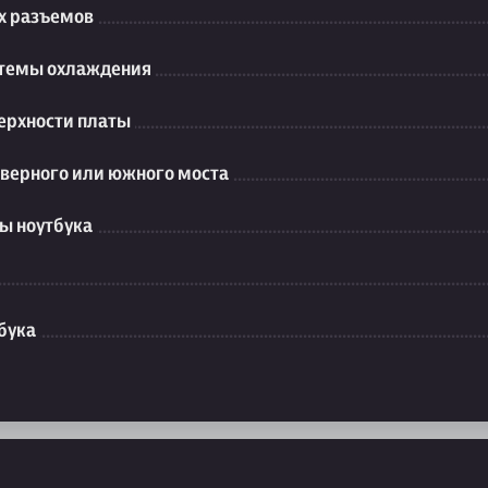
их разъемов
стемы охлаждения
ерхности платы
еверного или южного моста
ы ноутбука
бука