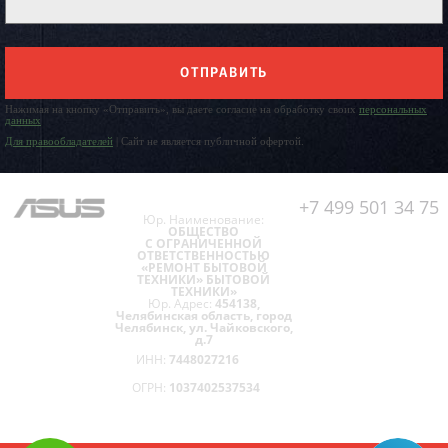
ОТПРАВИТЬ
Нажимая на кнопку «Отправить», вы даете согласие на обработку своих
персональных
данных
Для правообладателей
| Сайт не является публичной офертой.
+7 499 501 34 75
Юр. Наименование:
ОБЩЕСТВО
С ОГРАНИЧЕННОЙ
ОТВЕТСТВЕННОСТЬЮ
«РЕМОНТ БЫТОВОЙ
ТЕХНИКИ» БЫТОВОЙ
ТЕХНИКИ»
Юр. Адрес:
454138,
Челябинская область, город
Челябинск, ул. Чайковского,
д.7
ИНН:
7448027216
ОГРН:
1037402537534