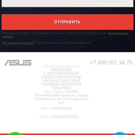
ОТПРАВИТЬ
Нажимая на кнопку «Отправить», вы даете согласие на обработку своих
персональных
данных
Для правообладателей
| Сайт не является публичной офертой.
+7 499 501 34 75
Юр. Наименование:
ОБЩЕСТВО
С ОГРАНИЧЕННОЙ
ОТВЕТСТВЕННОСТЬЮ
«РЕМОНТ БЫТОВОЙ
ТЕХНИКИ» БЫТОВОЙ
ТЕХНИКИ»
Юр. Адрес:
454138,
Челябинская область, город
Челябинск, ул. Чайковского,
д.7
ИНН:
7448027216
ОГРН:
1037402537534