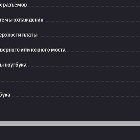
их разъемов
стемы охлаждения
ерхности платы
еверного или южного моста
ы ноутбука
бука