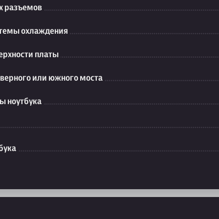
их разъемов
стемы охлаждения
ерхности платы
еверного или южного моста
ы ноутбука
бука