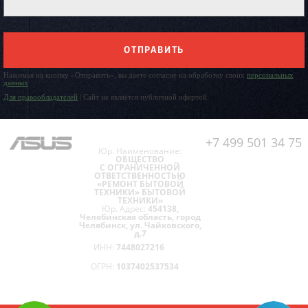
ОТПРАВИТЬ
Нажимая на кнопку «Отправить», вы даете согласие на обработку своих
персональных
данных
Для правообладателей
| Сайт не является публичной офертой.
+7 499 501 34 75
Юр. Наименование:
ОБЩЕСТВО
С ОГРАНИЧЕННОЙ
ОТВЕТСТВЕННОСТЬЮ
«РЕМОНТ БЫТОВОЙ
ТЕХНИКИ» БЫТОВОЙ
ТЕХНИКИ»
Юр. Адрес:
454138,
Челябинская область, город
Челябинск, ул. Чайковского,
д.7
ИНН:
7448027216
ОГРН:
1037402537534