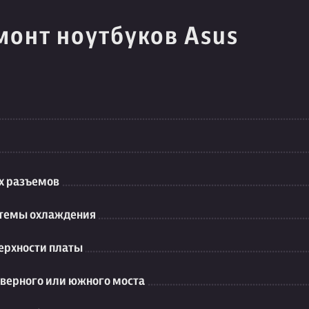
монт ноутбуков Asus
их разъемов
стемы охлаждения
ерхности платы
еверного или южного моста