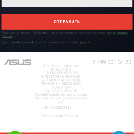
ОТПРАВИТЬ
Нажимая на кнопку «Отправить», вы даете согласие на обработку своих
персональных
данных
Для правообладателей
| Сайт не является публичной офертой.
+7 499 501 34 75
Юр. Наименование:
ОБЩЕСТВО
С ОГРАНИЧЕННОЙ
ОТВЕТСТВЕННОСТЬЮ
«РЕМОНТ БЫТОВОЙ
ТЕХНИКИ» БЫТОВОЙ
ТЕХНИКИ»
Юр. Адрес:
454138,
Челябинская область, город
Челябинск, ул. Чайковского,
д.7
ИНН:
7448027216
ОГРН:
1037402537534