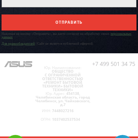
ОТПРАВИТЬ
Нажимая на кнопку «Отправить», вы даете согласие на обработку своих
персональных
данных
Для правообладателей
| Сайт не является публичной офертой.
+7 499 501 34 75
Юр. Наименование:
ОБЩЕСТВО
С ОГРАНИЧЕННОЙ
ОТВЕТСТВЕННОСТЬЮ
«РЕМОНТ БЫТОВОЙ
ТЕХНИКИ» БЫТОВОЙ
ТЕХНИКИ»
Юр. Адрес:
454138,
Челябинская область, город
Челябинск, ул. Чайковского,
д.7
ИНН:
7448027216
ОГРН:
1037402537534