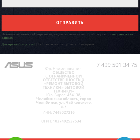
ОТПРАВИТЬ
Нажимая на кнопку «Отправить», вы даете согласие на обработку своих
персональных
данных
Для правообладателей
| Сайт не является публичной офертой.
+7 499 501 34 75
Юр. Наименование:
ОБЩЕСТВО
С ОГРАНИЧЕННОЙ
ОТВЕТСТВЕННОСТЬЮ
«РЕМОНТ БЫТОВОЙ
ТЕХНИКИ» БЫТОВОЙ
ТЕХНИКИ»
Юр. Адрес:
454138,
Челябинская область, город
Челябинск, ул. Чайковского,
д.7
ИНН:
7448027216
ОГРН:
1037402537534