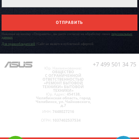
ОТПРАВИТЬ
Нажимая на кнопку «Отправить», вы даете согласие на обработку своих
персональных
данных
Для правообладателей
| Сайт не является публичной офертой.
+7 499 501 34 75
Юр. Наименование:
ОБЩЕСТВО
С ОГРАНИЧЕННОЙ
ОТВЕТСТВЕННОСТЬЮ
«РЕМОНТ БЫТОВОЙ
ТЕХНИКИ» БЫТОВОЙ
ТЕХНИКИ»
Юр. Адрес:
454138,
Челябинская область, город
Челябинск, ул. Чайковского,
д.7
ИНН:
7448027216
ОГРН:
1037402537534