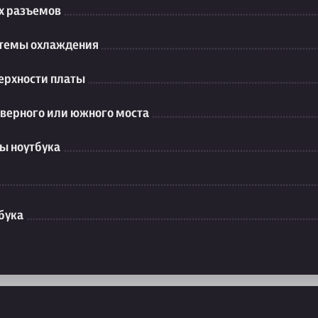
их разъемов
стемы охлаждения
ерхности платы
еверного или южного моста
ы ноутбука
бука