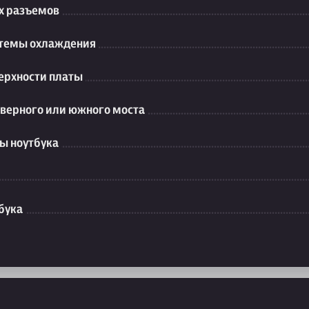
их разъемов
стемы охлаждения
ерхности платы
еверного или южного моста
ы ноутбука
бука