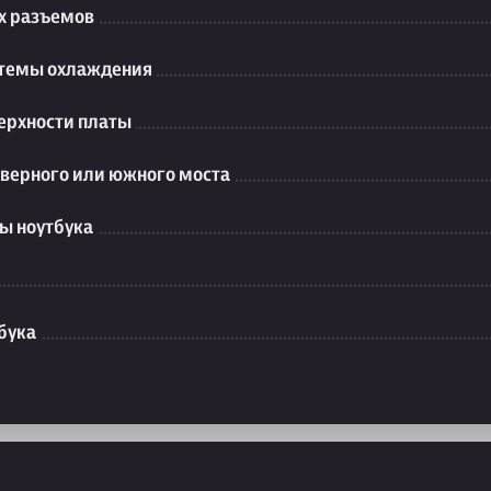
их разъемов
стемы охлаждения
ерхности платы
еверного или южного моста
ы ноутбука
бука