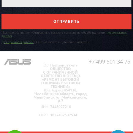
ОТПРАВИТЬ
Нажимая на кнопку «Отправить», вы даете согласие на обработку своих
персональных
данных
Для правообладателей
| Сайт не является публичной офертой.
+7 499 501 34 75
Юр. Наименование:
ОБЩЕСТВО
С ОГРАНИЧЕННОЙ
ОТВЕТСТВЕННОСТЬЮ
«РЕМОНТ БЫТОВОЙ
ТЕХНИКИ» БЫТОВОЙ
ТЕХНИКИ»
Юр. Адрес:
454138,
Челябинская область, город
Челябинск, ул. Чайковского,
д.7
ИНН:
7448027216
ОГРН:
1037402537534