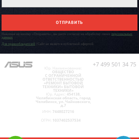
ОТПРАВИТЬ
Нажимая на кнопку «Отправить», вы даете согласие на обработку своих
персональных
данных
Для правообладателей
| Сайт не является публичной офертой.
+7 499 501 34 75
Юр. Наименование:
ОБЩЕСТВО
С ОГРАНИЧЕННОЙ
ОТВЕТСТВЕННОСТЬЮ
«РЕМОНТ БЫТОВОЙ
ТЕХНИКИ» БЫТОВОЙ
ТЕХНИКИ»
Юр. Адрес:
454138,
Челябинская область, город
Челябинск, ул. Чайковского,
д.7
ИНН:
7448027216
ОГРН:
1037402537534