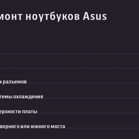
монт ноутбуков Asus
их разъемов
стемы охлаждения
ерхности платы
еверного или южного моста