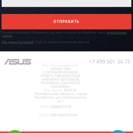
ОТПРАВИТЬ
Нажимая на кнопку «Отправить», вы даете согласие на обработку своих
персональных
данных
Для правообладателей
| Сайт не является публичной офертой.
+7 499 501 34 75
Юр. Наименование:
ОБЩЕСТВО
С ОГРАНИЧЕННОЙ
ОТВЕТСТВЕННОСТЬЮ
«РЕМОНТ БЫТОВОЙ
ТЕХНИКИ» БЫТОВОЙ
ТЕХНИКИ»
Юр. Адрес:
454138,
Челябинская область, город
Челябинск, ул. Чайковского,
д.7
ИНН:
7448027216
ОГРН:
1037402537534