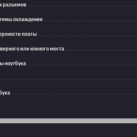
их разъемов
стемы охлаждения
ерхности платы
еверного или южного моста
ы ноутбука
бука