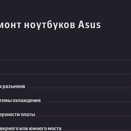
монт ноутбуков Asus
их разъемов
стемы охлаждения
ерхности платы
еверного или южного моста