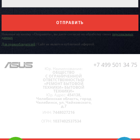
ОТПРАВИТЬ
Нажимая на кнопку «Отправить», вы даете согласие на обработку своих
персональных
данных
Для правообладателей
| Сайт не является публичной офертой.
+7 499 501 34 75
Юр. Наименование:
ОБЩЕСТВО
С ОГРАНИЧЕННОЙ
ОТВЕТСТВЕННОСТЬЮ
«РЕМОНТ БЫТОВОЙ
ТЕХНИКИ» БЫТОВОЙ
ТЕХНИКИ»
Юр. Адрес:
454138,
Челябинская область, город
Челябинск, ул. Чайковского,
д.7
ИНН:
7448027216
ОГРН:
1037402537534