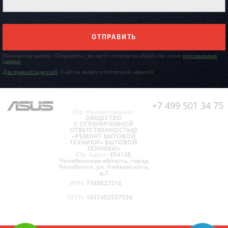
ОТПРАВИТЬ
Нажимая на кнопку «Отправить», вы даете согласие на обработку своих
персональных
данных
Для правообладателей
| Сайт не является публичной офертой.
+7 499 501 34 75
Юр. Наименование:
ОБЩЕСТВО
С ОГРАНИЧЕННОЙ
ОТВЕТСТВЕННОСТЬЮ
«РЕМОНТ БЫТОВОЙ
ТЕХНИКИ» БЫТОВОЙ
ТЕХНИКИ»
Юр. Адрес:
454138,
Челябинская область, город
Челябинск, ул. Чайковского,
д.7
ИНН:
7448027216
ОГРН:
1037402537534