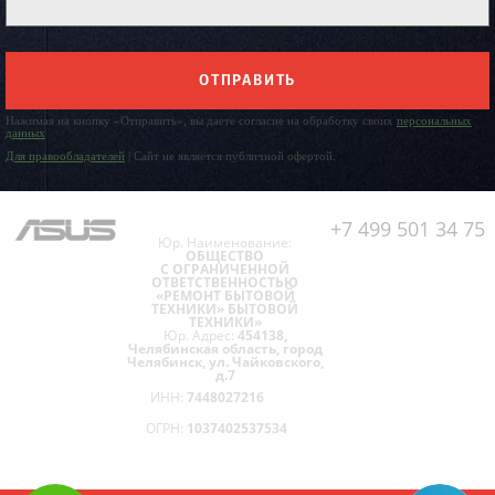
ОТПРАВИТЬ
Нажимая на кнопку «Отправить», вы даете согласие на обработку своих
персональных
данных
Для правообладателей
| Сайт не является публичной офертой.
+7 499 501 34 75
Юр. Наименование:
ОБЩЕСТВО
С ОГРАНИЧЕННОЙ
ОТВЕТСТВЕННОСТЬЮ
«РЕМОНТ БЫТОВОЙ
ТЕХНИКИ» БЫТОВОЙ
ТЕХНИКИ»
Юр. Адрес:
454138,
Челябинская область, город
Челябинск, ул. Чайковского,
д.7
ИНН:
7448027216
ОГРН:
1037402537534