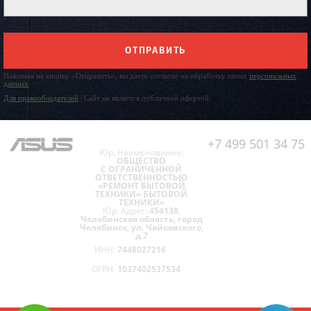
ОТПРАВИТЬ
Нажимая на кнопку «Отправить», вы даете согласие на обработку своих
персональных
данных
Для правообладателей
| Сайт не является публичной офертой.
+7 499 501 34 75
Юр. Наименование:
ОБЩЕСТВО
С ОГРАНИЧЕННОЙ
ОТВЕТСТВЕННОСТЬЮ
«РЕМОНТ БЫТОВОЙ
ТЕХНИКИ» БЫТОВОЙ
ТЕХНИКИ»
Юр. Адрес:
454138,
Челябинская область, город
Челябинск, ул. Чайковского,
д.7
ИНН:
7448027216
ОГРН:
1037402537534