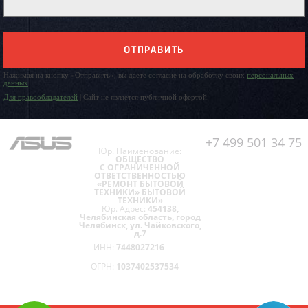
ОТПРАВИТЬ
Нажимая на кнопку «Отправить», вы даете согласие на обработку своих
персональных
данных
Для правообладателей
| Сайт не является публичной офертой.
+7 499 501 34 75
Юр. Наименование:
ОБЩЕСТВО
С ОГРАНИЧЕННОЙ
ОТВЕТСТВЕННОСТЬЮ
«РЕМОНТ БЫТОВОЙ
ТЕХНИКИ» БЫТОВОЙ
ТЕХНИКИ»
Юр. Адрес:
454138,
Челябинская область, город
Челябинск, ул. Чайковского,
д.7
ИНН:
7448027216
ОГРН:
1037402537534