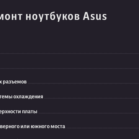
монт ноутбуков Asus
их разъемов
стемы охлаждения
ерхности платы
еверного или южного моста